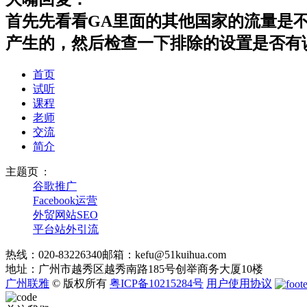
首先先看看GA里面的其他国家的流量是不
产生的，然后检查一下排除的设置是否有
首页
试听
课程
老师
交流
简介
主题页 :
谷歌推广
Facebook运营
外贸网站SEO
平台站外引流
热线：
020-83226340
邮箱：
kefu@51kuihua.com
地址：
广州市越秀区越秀南路185号创举商务大厦10楼
广州联雅
© 版权所有
粤ICP备10215284号
用户使用协议