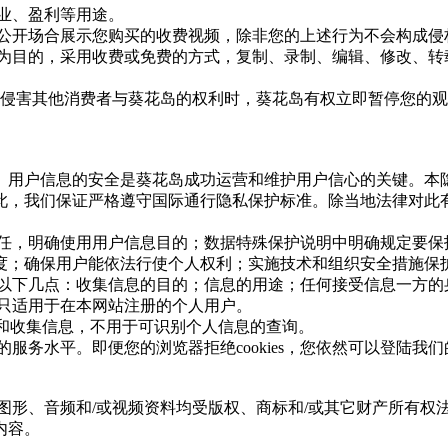
商业、盈利等用途。
何公开场合展示您购买的收费视频，除非您的上述行为不会构成侵
益为目的，采用收费或免费的方式，复制、录制、编辑、修改、
露，侵害其他消费者与葵花岛的权利时，葵花岛有权立即暂停您的
。用户信息的安全是葵花岛成功运营和维护用户信心的关键。本隐
此，我们保证严格遵守国际通行隐私保护标准。除当地法律对此
责任，明确使用用户信息目的；数据特殊保护说明中明确规定要
度；确保用户能依法行使个人权利；实施技术和组织安全措施保
解以下几点：收集信息的目的；信息的用途；任何接受信息一方
明只适用于在本网站注册的个人用户。
动和收集信息，不用于可识别个人信息的查询。
站的服务水平。即便您的浏览器拒绝cookies，您依然可以登陆我
、图形、音频和/或视频资料均受版权、商标和/或其它财产所有
内容。