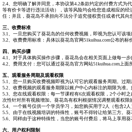
2.4、您明确了解并同意，本协议第4.2条款约定的付费方
等有价卡等进行违法活动），该等风险均会给您造成相应的经
任；并且，葵花岛不承担向不法分子追究侵权责任或者代其向
三、收费标准
3.1、一旦您购买了葵花岛的任何收费视频，即视为您认可该
3.2、收费费用标准：具体以葵花岛官网51kuihua.com公布的
四、购买步骤
4.1、对于具体购买操作步骤，葵花岛会在相关页面上做每一
4.2、费用支付：您可以通过葵花岛官方网站51kuihua.
五、观看服务周期及观看权限
5.1、您一旦购买收费视频即视为认可它的观看服务周期。过
5.2、收费视频的观看服务期限以账户中心内标注的期限为准
5.3、您在线观看权限：每一节课程有6次观看权限，2个小
次性针对所有视频增加。葵花岛有权利根据情况调整观看权限
5.4、一个账号仅供一个学员学习，如您购买用于2人（包含
5.5、由于在线视频培训的特殊性，账号不得转让给第三方。
5.6、同样由于这种特殊性，当您的账号付费后，将马上享用
六、用户权利限制