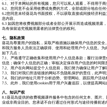
6.1、对于本网站的所有视频，您只可以私人观看，不得用于
6.2、您同意不会采用收费或免费的方式，全部或部分地在任
6.2您同意未经葵花岛书面授权，不以获取直接或间接经济利
息内容。
6.3 如因您将收费视频部分或者全部公开展示而造成视频泄
岛有保留追究视频泄露者的法律责任的权利。
七、隐私政策
葵花岛尊重用户的隐私，采取严格措施以确保用户信息的安全
和我方服务人员依法正确获得、使用和处理用户个人信息。为
如下几点：
7.1、严格遵守正确收集和使用用户个人信息条款；履行法律
信息；确保个人信息的正确；审核决定保存用户信息的时间限
7.2、用户在向网站提交个人信息前，我们努力确保让用户了
7.3、我们对我们所连链接的网站不负隐私保护的责任，此声
7.4、我们的IP地址只用于分析趋势、管理网站、跟踪用户活
7.5、此外，我们使用cookies用于用户兴趣追踪，以便提高网
八、知识产权
8.1葵花岛提供的收费视频课件服务中包含的任何文本、图片
业或非商业目的。您承诺不自行通过任何形式与途径传播前述