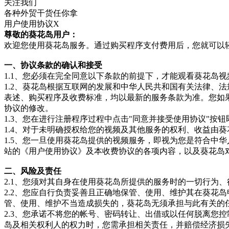
关注我们
各种
外贸
干货任你拿
用户使用协议
X
尊敬的葵花岛用户：
欢迎您使用葵花岛服务。通过购买程序支付费用后，您就可以
一、协议条款的确认和接受
1.1、您必须在完全同意以下条款的前提下，才能观看葵花岛
1.2、葵花岛根据互联网的发展和中华人民共和国有关法律、
表述、购买程序及收费标准，均以最新的服务条款为准。您如
协议的修改。
1.3、您在进行注册程序过程中点击"同意并接受使用协议"
1.4、对于未明确授权给您的视频及其他服务的权利、收益由
1.5、您一旦使用葵花岛提供的视频服务，即视为您是符合中
站的《用户使用协议》及本收费协议的各项内容，以及葵花岛
二、风险及责任
2.1、您须对其自身在使用葵花岛所提供的服务时的一切行为
2.2、您应自行负责妥善且正确地保管、使用、维护其在葵花
管、使用、维护不当造成损失的，葵花岛无须承担与此有关的
2.3、您承诺不将您的帐号、密码转让、出借或以任何脱离您
岛及相关权利人的权力时，您需承担相关责任，并赔偿经济损